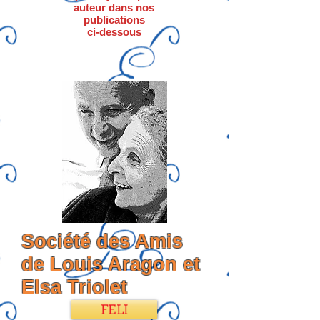
auteur dans nos
publications
ci-dessous
Société des Amis
de Louis Aragon et
Elsa Triolet
FELI