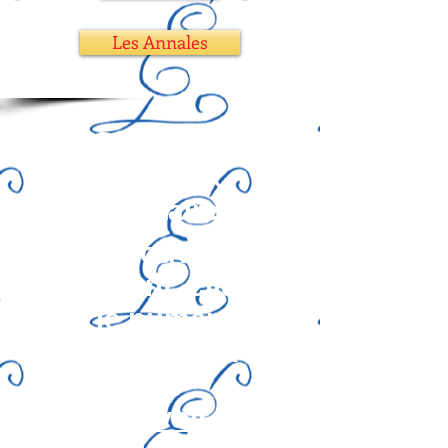
Les Annales
Ecoutez-voir
lettre aux
sociétaires
Pour ouvrir le
document, cliquez
sur le numéro de
votre choix
Ecoutez-voir n° 53