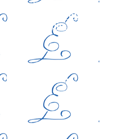
Ecoutez-voir n° 38
(inauguration place
Aragon, Juin 2012)
Ecoutez-voir n° 54