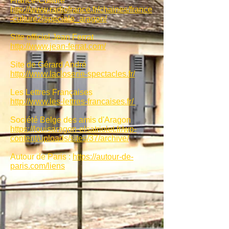
France-Culture
http://www.radiofrance.fr/chaines/france
-culture2/speciale_aragon/
Site officiel Jean Ferrat
http://www.jean-ferrat.com/
Site de Gérard André
http://www.lacloserie-spectacles.fr/
Les Lettres Françaises
http://www.les-lettres-francaises.fr/
Société Belge des amis d'Aragon
https://louisaragon-elsatriolet.fr/wp-
content/uploads/sites/37/archive/
Autour de Paris :
https://autour-de-
paris.com/liens