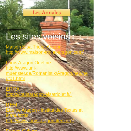
Les Annales
Les sites voisins :
Maison Elsa Triolet Aragon
http://www.maison-triolet-aragon.com/
Louis Aragon Oneline
http://www.uni-
muenster.de/Romanistik/Aragon/neu/ne
uf01.html
ERITA
https://louisaragon-elsatriolet.fr/
ITEM
Eq
uipe Aragon - Institut des Textes et
Manuscrits
http://www.louis-aragon-item.org/