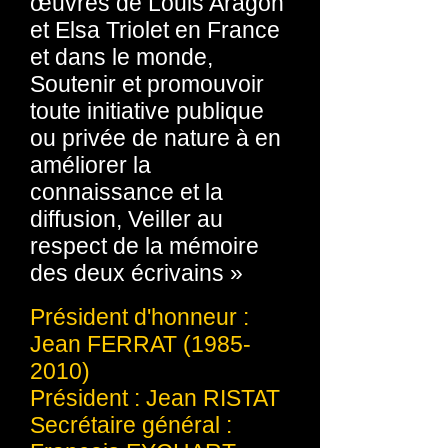
œuvres de Louis Aragon
et Elsa Triolet en France
et dans le monde,
Soutenir et promouvoir
toute initiative publique
ou privée de nature à en
améliorer la
connaissance et la
diffusion, Veiller au
respect de la mémoire
des deux écrivains »
Président d'honneur :
Jean FERRAT
(1985-
2010)
Président : Jean RISTAT
Secrétaire général :