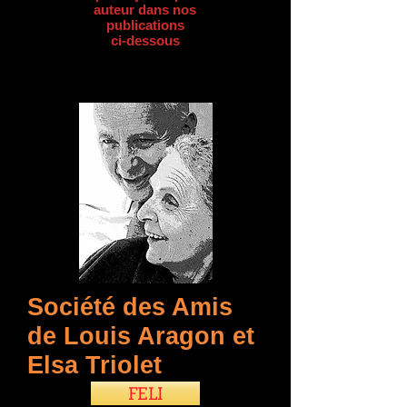
auteur dans nos
publications
ci-dessous
Société des Amis
de Louis Aragon et
Elsa Triolet
FELI