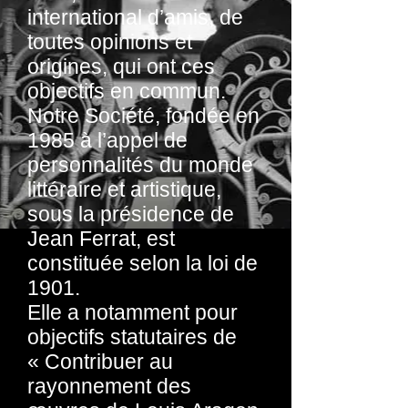
international d’amis, de
toutes opinions et
origines, qui ont ces
objectifs en commun.
Notre Société, fondée en
1985 à l’appel de
personnalités du monde
littéraire et artistique,
sous la présidence de
Jean Ferrat, est
constituée selon la loi de
1901.
Elle a notamment pour
objectifs statutaires de
« Contribuer au
rayonnement des