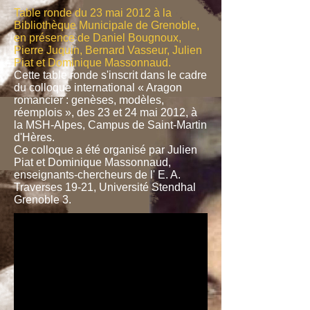
Table ronde du 23 mai 2012 à la
Bibliothèque Municipale de Grenoble,
en présence de Daniel Bougnoux,
Pierre Juquin, Bernard Vasseur, Julien
Piat et Dominique Massonnaud.
Cette table ronde s'inscrit dans le cadre
du colloque international « Aragon
romancier : genèses, modèles,
réemplois », des 23 et 24 mai 2012, à
la MSH-Alpes, Campus de Saint-Martin
d'Hères.
Ce colloque a été organisé par Julien
Piat et Dominique Massonnaud,
enseignants-chercheurs de l' E. A.
Traverses 19-21, Université Stendhal
Grenoble 3.