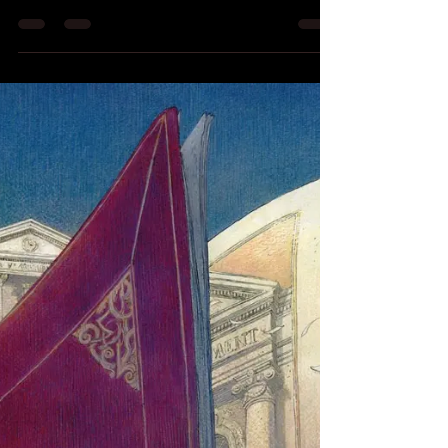
Le carton d'invitation Il s'agit d'une exposition de
deux artistes, Maria BERLIOZ et Ghislaine
DELEAZ. Le vernissage aura lieu pendant le
Printemps des Poètes, appelé dans la région
Auvergne-Rhône Alpes : Le MAGNIFIQUE
PRINTEMPS. Pendant ce vernissage résonneront
des textes d'ARAGON et ceux du poète invité
Guillaume DREIDEMIE. Les poèmes seront lus
par Guillaume DREIDEMIE et Alain SAINT
PATRICE. pour plus de renseignements :
www.magnifiqueprintemps.r