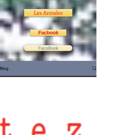
Les Annales
Facbook
FaceBook
Blog