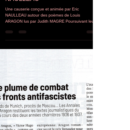
danielferrenbach@gmail.com
19 nov. 2025
1 min de lecture
JUDITH MAGRE DIT ARAGON
EN DUO AVEC ERIC
NAULLEAU
Une causerie conçue et animée par Eric
NAULLEAU autour des poèmes de Louis
ARAGON lus par Judith MAGRE Poursuivant leur
duo acclamé autour de la vie d’Apollinaire, Judith
Magre et Eric Naulleau célèbrent Aragon. Poète à
la vie ambigüe, romancier, journaliste, figure
incontournable du communisme, du dadaïsme, du
surréalisme, Louis Aragon est connu pour son
engagement dans la Résistance et pour son
attachement à sa Muse, rencontrée à
Montparnasse, Elsa Triolet. C’est à une trav