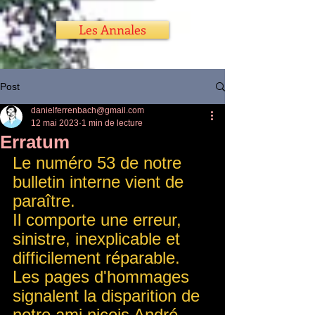
Les Annales
Post
danielferrenbach@gmail.com
12 mai 2023
1 min de lecture
Erratum
Le numéro 53 de notre 
bulletin interne vient de 
paraître.
Il comporte une erreur, 
sinistre, inexplicable et 
difficilement réparable.
Les pages d'hommages 
signalent la disparition de 
notre ami niçois André 