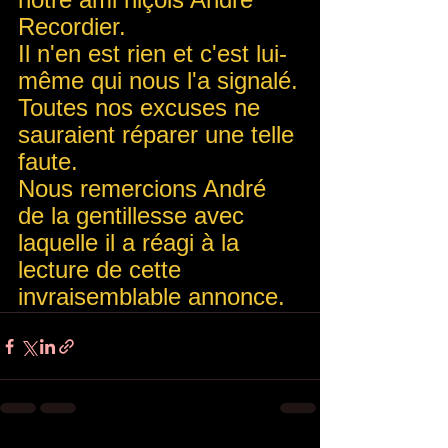
Recordier.
Il n'en est rien et c'est lui-
même qui nous l'a signalé.
Toutes nos excuses ne 
sauraient réparer une telle 
faute.
Nous remercions André 
de la gentillesse avec 
laquelle il a réagi à la 
lecture de cette 
invraisemblable annonce.