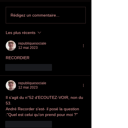
Printemps des poètes à
Salon internati
Rédigez un commentaire...
Villeurbanne
l'édition indép
Les plus récents
republiquesociale
12 mai 2023
RECORDIER 
J'aime
Répondre
republiquesociale
12 mai 2023
Il s'agit du n°52 d'ECOUTEZ-VOIR, non du 
53.
André Recorder s'est- il posé la question 
:"Quel est celui qu'on prend pour moi ?" 
J'aime
Répondre