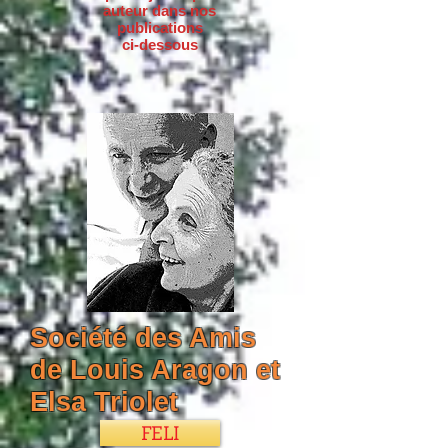
auteur dans nos
publications
ci-dessous
Société des Amis
de Louis Aragon et
Elsa Triolet
FELI