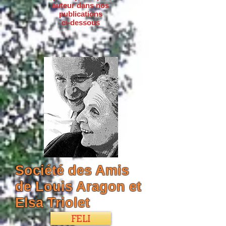
auteur dans nos
publications
ci-dessous
Société des Amis
de Louis Aragon et
Elsa Triolet
FELI