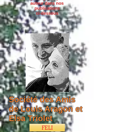
auteur dans nos
publications
ci-dessous
Société des Amis
de Louis Aragon et
Elsa Triolet
FELI