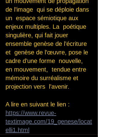
un mouvement de propagation 
de l’image  qui se déploie dans 
un  espace sémiotique aux 
enjeux multiples. La  poétique 
singulière, qui fait jouer  
ensemble genèse de l’écriture 
et  genèse de l’œuvre, pose le 
cadre d’une forme  nouvelle, 
en mouvement,  tendue entre 
mémoire du surréalisme et 
projection vers  l’avenir.
A lire en suivant le lien : 
https://www.revue-
textimage.com/19_genese/locat
elli1.html