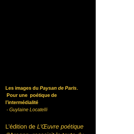
Les images du 
Paysan de Paris
. 
 Pour une  poétique de 
l’intermédialité
 - 
Guylaine Locatelli
L’édition de 
L’Œuvre poétique