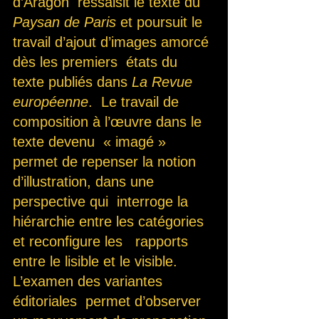
d’Aragon  ressaisit le texte du 
Paysan de Paris
 et poursuit le 
travail d’ajout d’images amorcé 
dès les premiers  états du 
texte publiés dans 
La Revue  
européenne
.  Le travail de 
composition à l’œuvre dans le 
texte devenu  « imagé »  
permet de repenser la notion 
d’illustration, dans une  
perspective qui  interroge la 
hiérarchie entre les catégories 
et reconfigure les   rapports 
entre le lisible et le visible. 
L’examen des variantes  
éditoriales  permet d’observer 