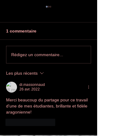
1 commentaire
Printemps des poètes à
Salon internati
Rédigez un commentaire...
Villeurbanne
l'édition indép
Les plus récents
di.massonnaud
26 avr. 2022
Merci beaucoup du partage pour ce travail 
d'une de mes étudiantes, brillante et fidèle 
aragonienne! 
J'aime
Répondre