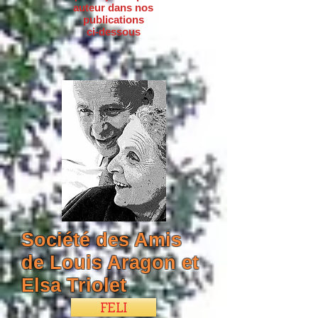
auteur dans nos
publications
ci-dessous
Société des Amis
de Louis Aragon et
Elsa Triolet
FELI