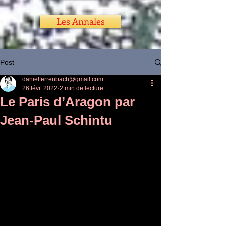
Les Annales
Post
danielferrenbach@gmail.com
26 févr. 2022
2 min de lecture
Le Paris d’Aragon par
Jean-Paul Schintu