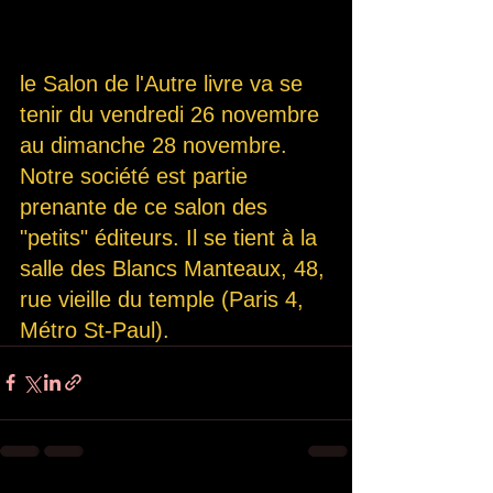
le Salon de l'Autre livre va se 
tenir du vendredi 26 novembre 
au dimanche 28 novembre. 
Notre société est partie 
prenante de ce salon des 
"petits" éditeurs. Il se tient à la 
salle des Blancs Manteaux, 48, 
rue vieille du temple (Paris 4, 
Métro St-Paul).