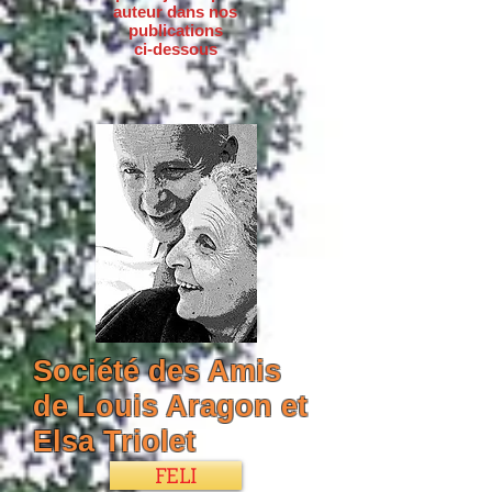
auteur dans nos
publications
ci-dessous
Société des Amis
de Louis Aragon et
Elsa Triolet
FELI