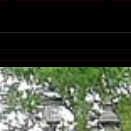
Printemps des poètes à
Salo
Villeurbanne
l'éd