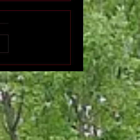
n international de
ition indépendante