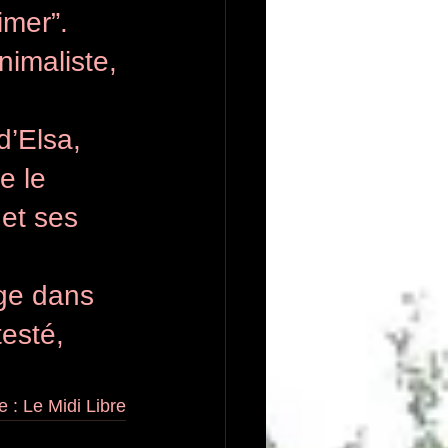
imer”.
nimaliste, 
.
’Elsa, 
e le 
et ses 
ge dans 
testé, 
 : Le Midi Libre