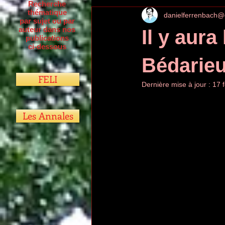
Recherche
thématique
danielferrenbach@
par sujet ou par
auteur dans nos
Il y aura
publications
ci-dessous
Bédarie
FELI
Dernière mise à jour :
17 
Les Annales