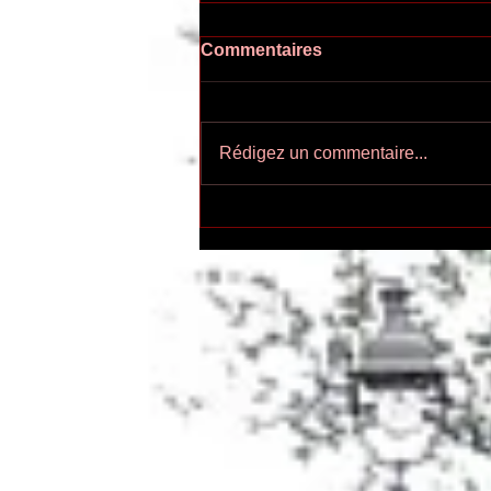
Commentaires
Rédigez un commentaire...
Ecoutez-voir n°55