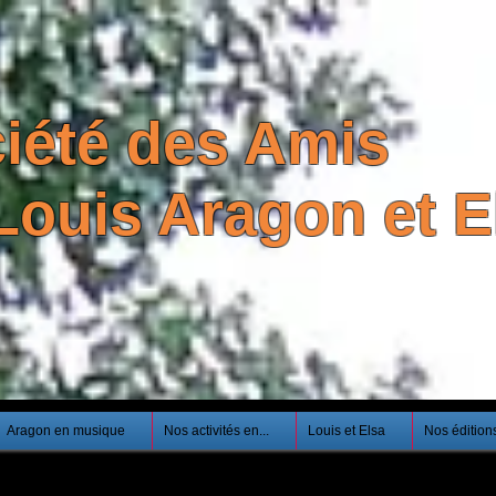
iété des Amis
Louis Aragon et El
Aragon en musique
Nos activités en...
Louis et Elsa
Nos édition