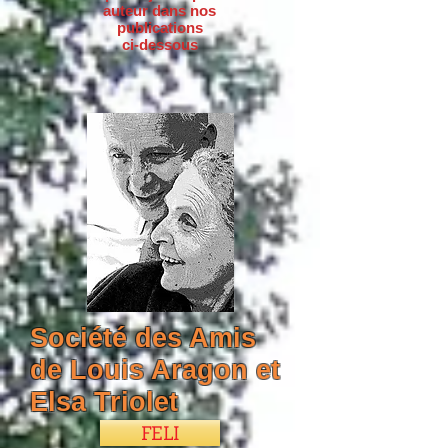
auteur dans nos
publications
ci-dessous
Société des Amis
de Louis Aragon et
Elsa Triolet
FELI