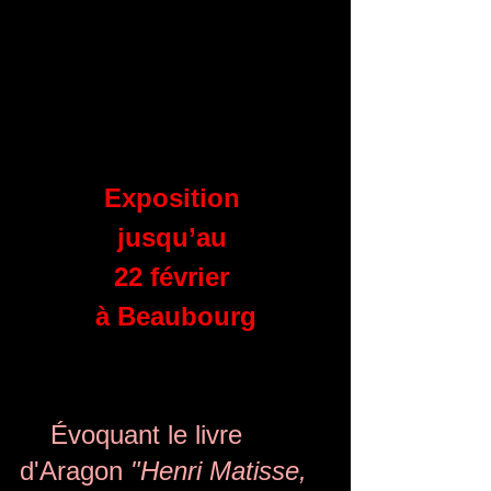
Exposition 
jusqu’au 
22 février 
à Beaubourg
    Évoquant le livre 
d'Aragon 
"Henri Matisse, 