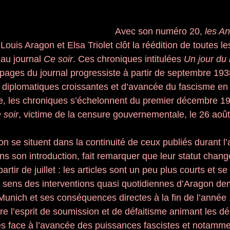
Avec son numéro 20, 
les A
ouis Aragon et Elsa Triolet clôt la réédition de toutes l
au journal 
Ce soir
. Ces chroniques intitulées 
Un jour du
ages du journal progressiste à partir de septembre 193
 diplomatiques croissantes et d’avancée du fascisme en
e, les chroniques s’échelonnent du premier décembre 19
 soir
, victime de la censure gouvernementale, le 26 aoû
gon se situent dans la continuité de ceux publiés durant l
ns son introduction, fait remarquer que leur statut chan
artir de juillet : les articles sont un peu plus courts et se
 le sens des interventions quasi quotidiennes d’Aragon de
 Munich et ses conséquences directes à la fin de l’année 1
tre l’esprit de soumission et de défaitisme animant les d
s face à l’avancée des puissances fascistes et notamme