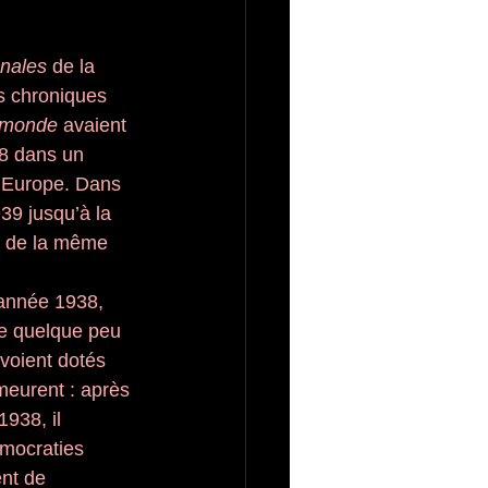
nnales
 de la 
es chroniques 
 monde
 avaient 
8 dans un 
 Europe. Dans 
39 jusqu’à la 
t de la même 
’année 1938, 
ge quelque peu 
 voient dotés 
meurent : après 
938, il 
émocraties 
nt de 