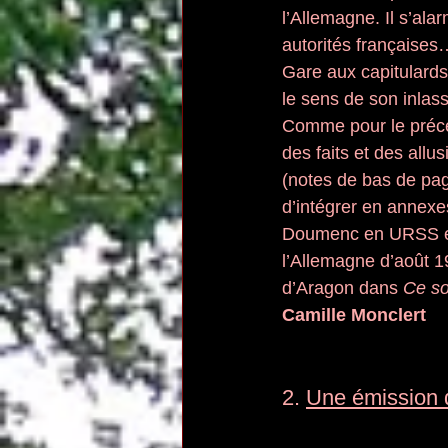
l’Allemagne. Il s’al
autorités françaises
Gare aux capitulards
le sens de son inlas
Comme pour le précéd
des faits et des allu
(notes de bas de pag
d’intégrer en annex
Doumenc en URSS et 
l’Allemagne d’août 1
d’Aragon dans 
Ce so
Camille Monclert
2. 
Une émission d