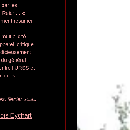
 par les 
I° Reich… « 
tement résumer 
ultiplicité 
pareil critique 
udicieusement 
 du général 
ntre l’URSS et 
niques 
es, février 2020.
ois Eychart