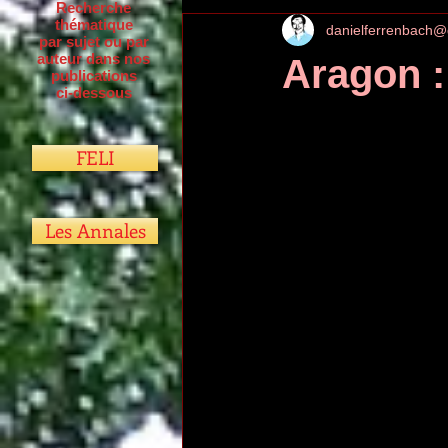
Recherche
thématique
danielferrenbach@
par sujet ou par
auteur dans nos
Aragon :
publications
ci-dessous
FELI
Les Annales