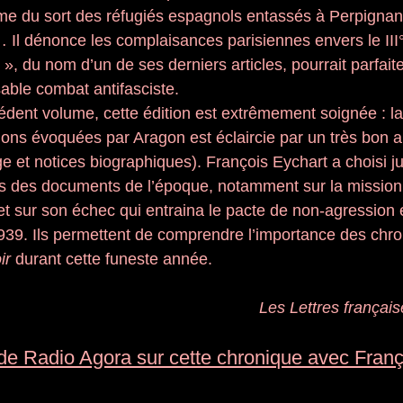
arme du sort des réfugiés espagnols entassés à Perpignan
… Il dénonce les complaisances parisiennes envers le II
 », du nom d’un de ses derniers articles, pourrait parfai
sable combat antifasciste.
ent volume, cette édition est extrêmement soignée : la m
sions évoquées par Aragon est éclaircie par un très bon ap
e et notices biographiques). François Eychart a choisi j
es des documents de l’époque, notamment sur la mission
sur son échec qui entraina le pacte de non-agression e
939. Ils permettent de comprendre l’importance des chro
ir
 durant cette funeste année.
Les Lettres français
e Radio Agora sur cette chronique avec Franç