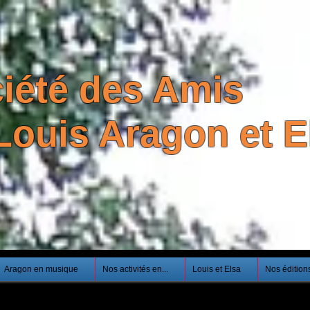
iété des Amis
Louis Aragon et El
Aragon en musique
Nos activités en...
Louis et Elsa
Nos édition