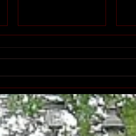
Printemps des poètes à
Salo
Villeurbanne
l'éd