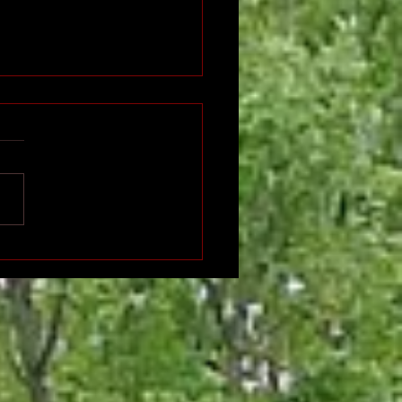
n international de
ition indépendante