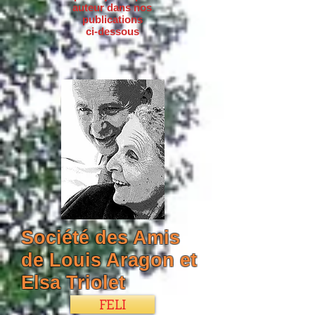
auteur dans nos
publications
ci-dessous
Société des Amis
de Louis Aragon et
Elsa Triolet
FELI