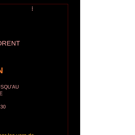
ORENT 
N
USQU'AU
E
h30