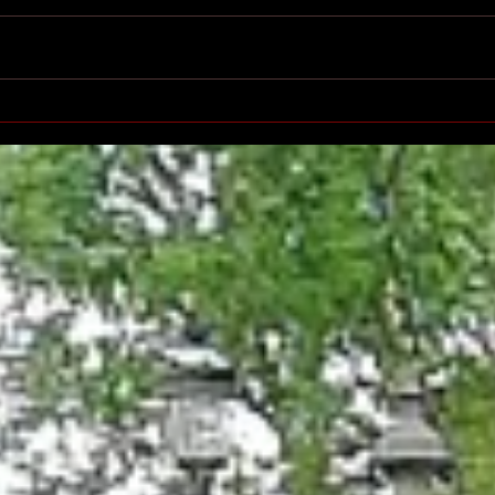
Printemps des poètes à
Salo
Villeurbanne
l'éd