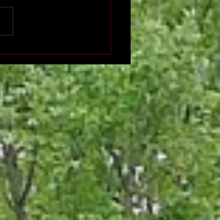
n international de
ition indépendante