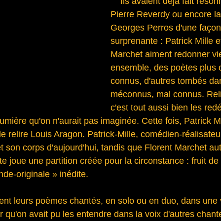
    Ils avaient déjà fait résonner les vers de 
Pierre Reverdy ou encore la
Georges Perros d'une façon t
surprenante : Patrick Mille e
Marchet aiment redonner vi
ensemble, des poètes plus 
connus, d'autres tombés dans
méconnus, mal connus. Relir
c'est tout aussi bien les red
umière qu'on n'aurait pas imaginée. Cette fois, Patrick Mi
 relire Louis Aragon. Patrick-Mille, comédien-réalisateur
t son corps d'aujourd'hui, tandis que Florent Marchet au
e joue une partition créée pour la circonstance : fruit de 
de-originale » inédite.
vrent leurs poèmes chantés, en solo ou en duo, dans une 
er qu'on avait pu les entendre dans la voix d'autres chant