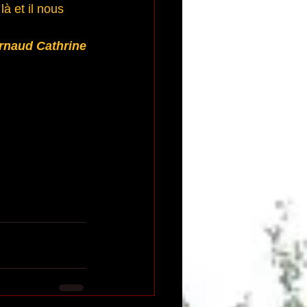
à et il nous 
rnaud Cathrine