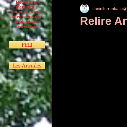
Recherche
thématique
danielferrenbach@
par sujet ou par
auteur dans nos
Relire A
publications
ci-dessous
FELI
Les Annales