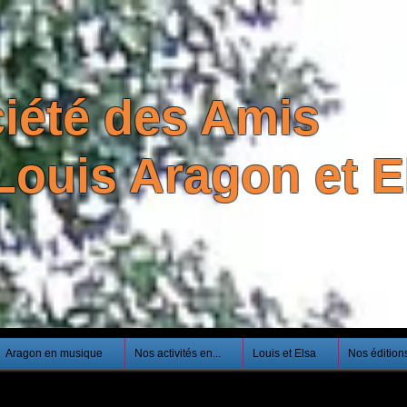
iété des Amis
Louis Aragon et El
Aragon en musique
Nos activités en...
Louis et Elsa
Nos édition