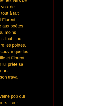
 voix de 
out à fait 
t Florent 
e aux poètes 
ou moins 
 l'oubli ou 
e les poètes, 
écouvrir que les 
lle et Florent 
 lui prête sa 
teur-
son travail 
veine pop qui 
eurs. Leur 