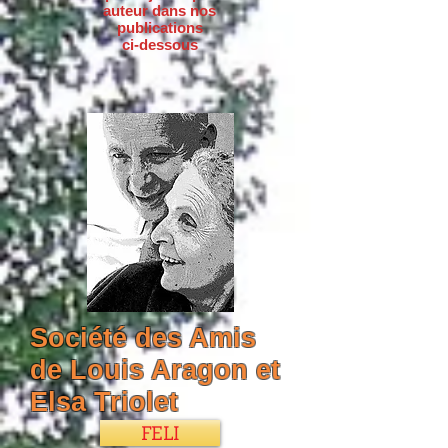
auteur dans nos
publications
ci-dessous
Société des Amis
de Louis Aragon et
Elsa Triolet
FELI