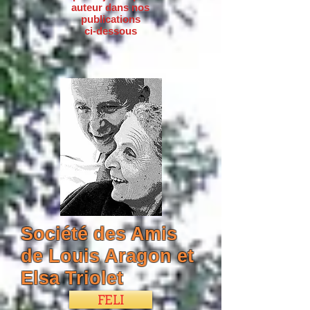
auteur dans nos
publications
ci-dessous
Société des Amis
de Louis Aragon et
Elsa Triolet
FELI