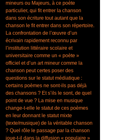
mineurs ou Majeurs, à ce poète 
particulier, qui fit entrer la chanson 
dans son écriture tout autant que la 
chanson le fit entrer dans son répertoire.
La confrontation de l’œuvre d’un 
écrivain rapidement reconnu par 
l’institution littéraire scolaire et 
universitaire comme un « poète » 
officiel et d’un art mineur comme la 
chanson peut certes poser des 
questions sur le statut médiatique : 
certains poèmes ne sont-ils pas déjà 
des chansons ? Et s’ils le sont, de quel 
point de vue ? La mise en musique 
change-t-elle le statut de ces poèmes 
en leur donnant le statut mixte 
(texte/musique) de la véritable chanson 
? Quel rôle le passage par la chanson 
joue-t-il dans la diffusion « populaire » 