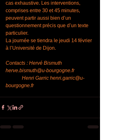
cas exhaustive. Les interventions, 
comprises entre 30 et 45 minutes, 
peuvent partir aussi bien d’un 
questionnement précis que d’un texte 
particulier.
La journée se tiendra le jeudi 14 février 
à l’Université de Dijon.
Contacts : 
Hervé Bismuth 
herve.bismuth@u-bourgogne.fr
             Henri Garric 
henri.garric@u-
bourgogne.fr 