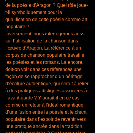
de la poésie d’Aragon ? Quel rôle joue-
t-il symboliquement pour la 
qualification de cette poésie comme art 
populaire ?
Inversement, nous interrogerons aussi 
sur l’utilisation de la chanson dans 
l’œuvre d’Aragon. La référence à un 
corpus de chanson populaire travaille 
les poésies et les romans. Là encore, 
doit-on voir dans ces références une 
façon de se rapprocher d’un héritage 
d’écriture authentique, qui serait à relier 
à des pratiques artistiques associées à 
l’avant-garde ? Y aurait-il en ce cas 
comme un retour à l’idéal romantique 
d’une fusion entre la poésie et le chant 
populaire dans l’espoir de revenir vers 
une pratique ancrée dans la tradition 