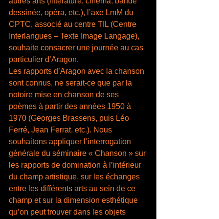
autres arts (littérature, cinéma, bande 
dessinée, opéra, etc.), l’axe LmM du 
CPTC, associé au centre TIL (Centre 
Interlangues – Texte Image Langage), 
souhaite consacrer une journée au cas 
particulier d’Aragon.
Les rapports d’Aragon avec la chanson 
sont connus, ne serait-ce que par la 
notoire mise en chanson de ses 
poèmes à partir des années 1950 à 
1970 (Georges Brassens, puis Léo 
Ferré, Jean Ferrat, etc.). Nous 
souhaitons appliquer l’interrogation 
générale du séminaire « Chanson » sur 
les rapports de domination à l’intérieur 
du champ artistique, sur les échanges 
entre les différents arts au sein de ce 
champ et sur la dimension esthétique 
qu’on peut trouver dans les objets 