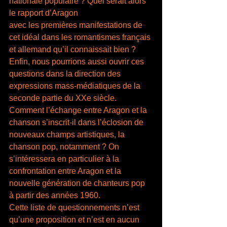
nationale populaire ? Quel serait alors 
le rapport d’Aragon
avec les premières manifestations de 
cet idéal dans les romantismes français 
et allemand qu’il connaissait bien ?
Enfin, nous pourrions aussi ouvrir ces 
questions dans la direction des 
expressions mass-médiatiques de la 
seconde partie du XXe siècle. 
Comment l’échange entre Aragon et la 
chanson s’inscrit-il dans l’éclosion de 
nouveaux champs artistiques, la 
chanson pop, notamment ? On 
s’intéressera en particulier à la 
confrontation entre Aragon et la 
nouvelle génération de chanteurs pop 
à partir des années 1960.
Cette liste de questionnements n’est 
qu’une proposition et n’est en aucun 