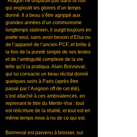
 Aragon ne disparaît pas dans la nuit 
qui engloutit les gloires d’un temps 
donné. Il a beau s’être agrippé aux 
grandes années d’un communisme 
longtemps stalinien, il surgit toujours en 
poète seul, sans avoir besoin d’Elsa ou 
de l’appareil de l’ancien PCF, et brille à 
la fois de la pureté simple de ses textes 
et de l’ambiguïté complexe de la vie 
telle qu’il la pratiqua. Alain Bonneval, 
qui lui consacre un beau récital donné 
quelques soirs à Paris (après être 
passé par l’Avignon off de cet été), 
s’est attaché à ces ambivalences, en 
reprenant le titre du Mentir-Vrai : tout 
est réécriture de la réalité, et tout est en 
même temps mise à nu de ce qui est.
Bonneval est parvenu à brosser, sur 