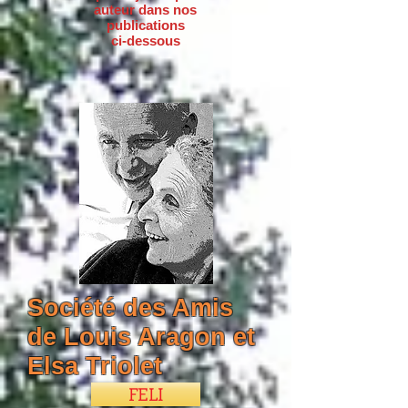
auteur dans nos
publications
ci-dessous
Société des Amis
de Louis Aragon et
Elsa Triolet
FELI