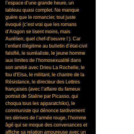
l’espace d’une grande heure, un 
tableau quasi complet. Ne manque 
guère que le romancier, tout juste 
évoqué (c’est vrai que les romans 
d’Aragon se lisent moins, mais 
Aurélien, quel chef-d’oeuvre ! ). Car 
l’enfant illégitime au bulletin d’état-civil 
falsifié, le surréaliste, le jeune homme 
aux limites de l’homosexualité dans 
son amitié avec Drieu La Rochelle, le 
fou d’Elsa, le militant, le chantre de la 
Résistance, le directeur des Lettres 
françaises (avec l’affaire du fameux 
portrait de Staline par Picasso, qui 
choqua tous les apparatchiks), le 
communiste qui dénonce tardivement 
les dérives de l’armée rouge, l’homme 
âgé qui se moque des convenances et 
affiche sa relation amoureuse avec un 