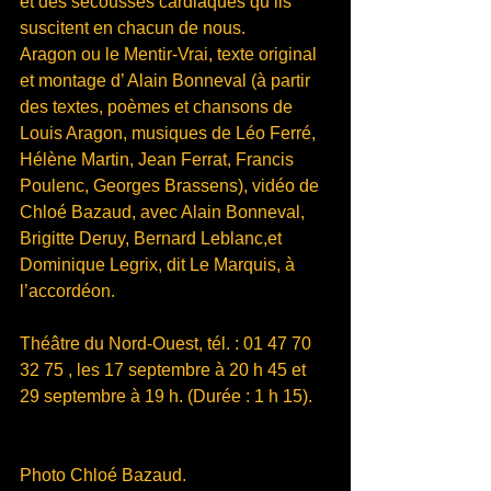
et des secousses cardiaques qu’ils 
suscitent en chacun de nous.
Aragon ou le Mentir-Vrai, texte original 
et montage d’ Alain Bonneval (à partir 
des textes, poèmes et chansons de 
Louis Aragon, musiques de Léo Ferré, 
Hélène Martin, Jean Ferrat, Francis 
Poulenc, Georges Brassens), vidéo de 
Chloé Bazaud, avec Alain Bonneval, 
Brigitte Deruy, Bernard Leblanc,et 
Dominique Legrix, dit Le Marquis, à 
l’accordéon.
Théâtre du Nord-Ouest, tél. : 01 47 70 
32 75 , les 17 septembre à 20 h 45 et 
29 septembre à 19 h. (Durée : 1 h 15).
Photo Chloé Bazaud.