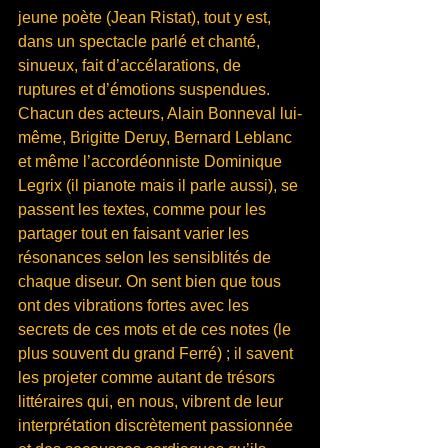
jeune poète (Jean Ristat), tout y est, 
dans un spectacle parlé et chanté, 
sinueux, fait d’accélarations, de 
ruptures et d’émotions suspendues. 
Chacun des acteurs, Alain Bonneval lui-
même, Brigitte Deruy, Bernard Leblanc 
et même l’accordéonniste Dominique 
Legrix (il pianote mais il parle aussi), se 
passent les textes, comme pour les 
partager tout en faisant varier les 
résonances selon les sensiblités de 
chaque diseur. On sent bien que tous 
ont des vibrations fortes avec les 
secrets de ces mots et de ces notes (le 
plus souvent du grand Ferré) ; il savent 
les projeter comme autant de trésors 
littéraires qui, en nous, vibrent de leur 
interprétation discrètement passionnée 