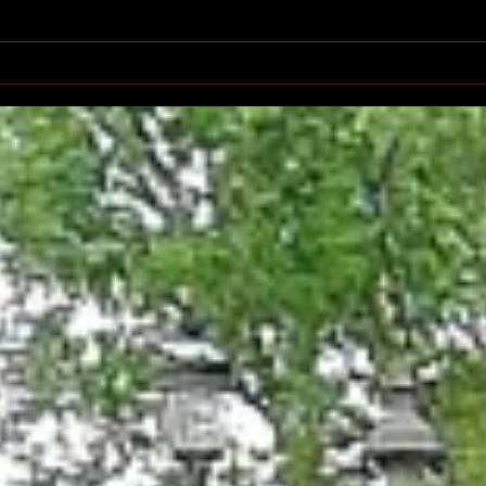
Printemps des poètes à
Salo
Villeurbanne
l'éd