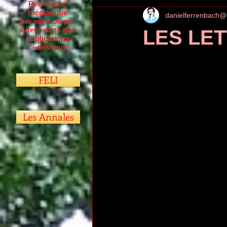
Recherche
thématique
danielferrenbach@
par sujet ou par
auteur dans nos
LES LET
publications
ci-dessous
FELI
Les Annales