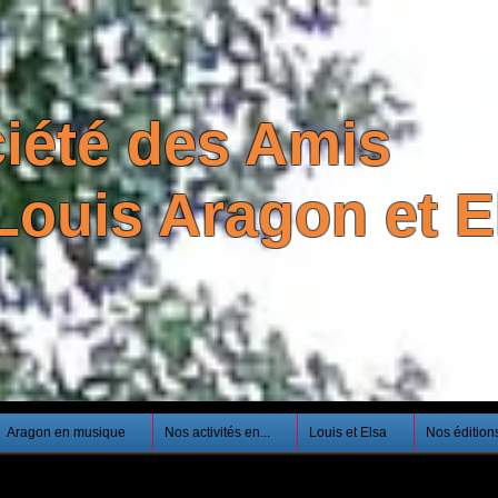
iété des Amis
Louis Aragon et El
Aragon en musique
Nos activités en...
Louis et Elsa
Nos édition