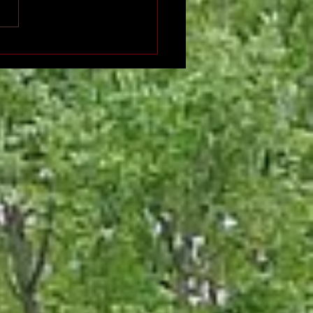
n international de
ition indépendante