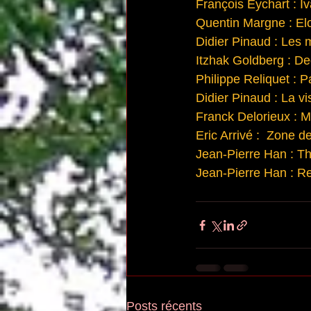
François Eychart : I
Quentin Margne : Elod
Didier Pinaud : Les
Itzhak Goldberg : 
Philippe Reliquet : 
Didier Pinaud : La v
Franck Delorieux : M
Eric Arrivé :  Zone 
Jean-Pierre Han : T
Jean-Pierre Han : R
Posts récents