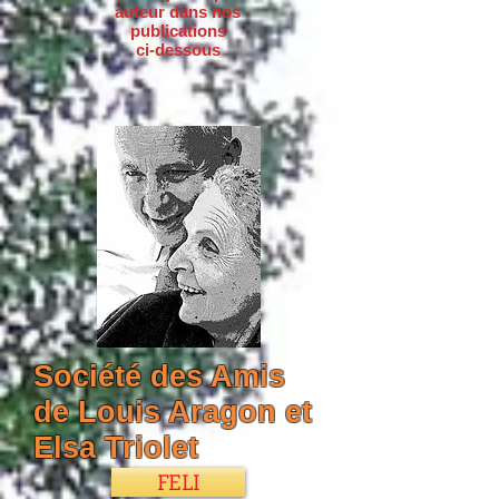
auteur dans nos
publications
ci-dessous
Société des Amis
de Louis Aragon et
Elsa Triolet
FELI