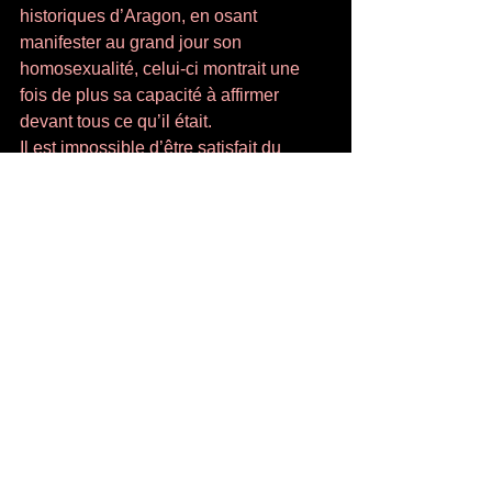
historiques d’Aragon, en osant 
manifester au grand jour son 
homosexualité, celui-ci montrait une 
fois de plus sa capacité à affirmer 
devant tous ce qu’il était. 
Il est impossible d’être satisfait du 
travail de Philippe Forest tant il rate le 
mouvement politique d’Aragon, il est 
tout aussi impossible de récuser 
l’intérêt de ses analyses littéraires. On 
laissera le dernier mot à Elsa : « nous 
ne sommes pas prêts à accepter les 
jugements des gens du dehors. De 
notre malheur, ils ne savent rien, ils 
n’en ont même pas les moyens de 
représentation. » Elle avait tort, elle 
n’imaginait pas que le temps viendrait 
où les gens jugeraient sans vergogne, 
sans état d’âme avec leur 