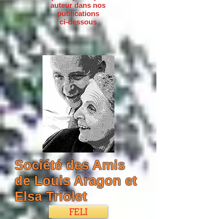
auteur dans nos
publications
ci-dessous
Société des Amis
de Louis Aragon et
Elsa Triolet
FELI