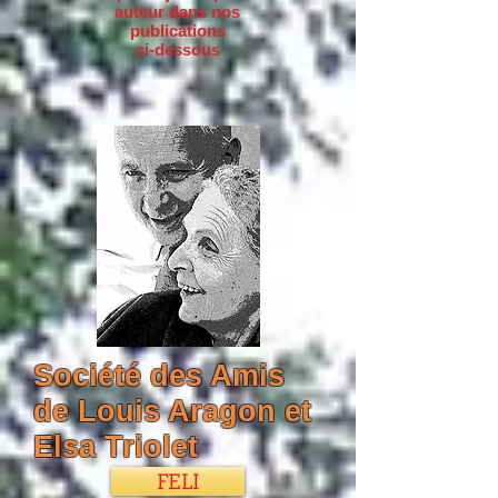
auteur dans nos
publications
ci-dessous
Société des Amis
de Louis Aragon et
Elsa Triolet
FELI