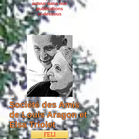
auteur dans nos
publications
ci-dessous
Société des Amis
de Louis Aragon et
Elsa Triolet
FELI