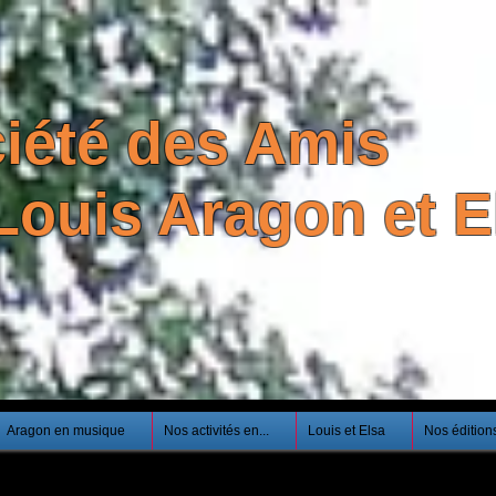
iété des Amis
Louis Aragon et El
Aragon en musique
Nos activités en...
Louis et Elsa
Nos édition