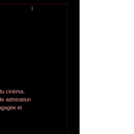
du cinéma, 
de admiration 
ngagée et 