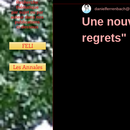
Recherche
thématique
danielferrenbach@
par sujet ou par
auteur dans nos
Une nouv
publications
ci-dessous
regrets" 
FELI
Les Annales