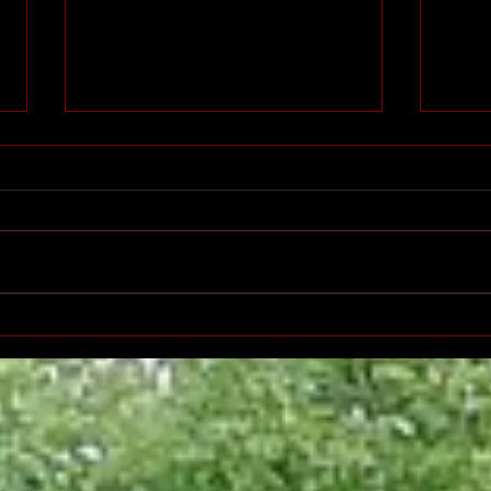
Printemps des poètes à
Salo
Villeurbanne
l'éd