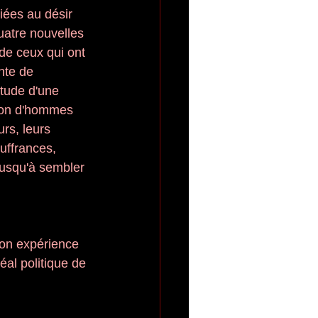
iées au désir 
uatre nouvelles 
 de ceux qui ont 
nte de 
titude d'une 
tion d'hommes 
rs, leurs 
uffrances, 
 jusqu'à sembler 
son expérience 
éal politique de 