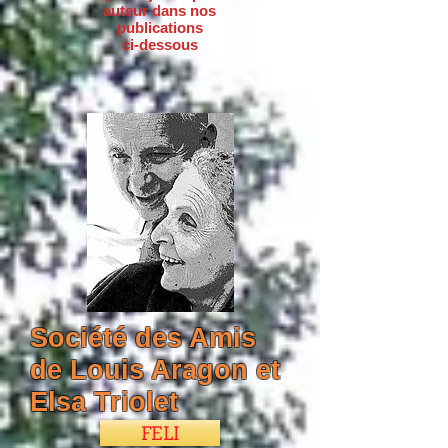
auteur dans nos
publications
ci-dessous
Société des Amis
de Louis Aragon et
Elsa Triolet
FELI