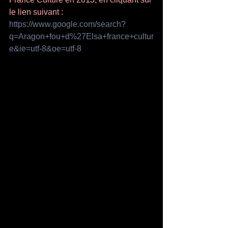
le lien suivant : 
https://www.google.com/search?
q=Aragon+fou+d%27Elsa+france+cultur
e&ie=utf-8&oe=utf-8