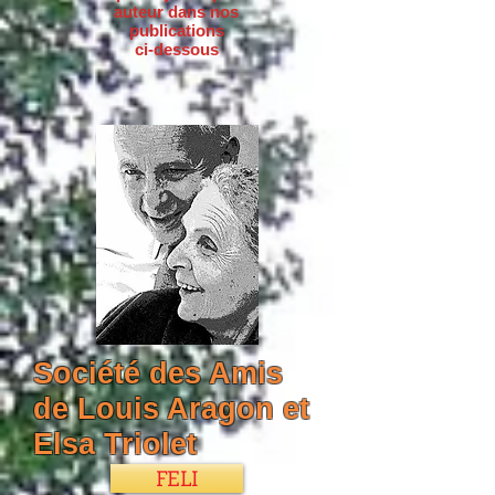
auteur dans nos
publications
ci-dessous
Société des Amis
de Louis Aragon et
Elsa Triolet
FELI