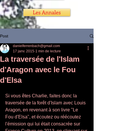
Les Annales
Post
danielferrenbach@gmail.com
17 janv. 2015
1 min de lecture
La traversée de l'Islam
d'Aragon avec le Fou
d'Elsa
Si vous êtes Charlie, faites donc la 
traversée de la forêt d'Islam avec Louis 
Aragon, en revenant à son livre "Le 
Fou d'Elsa", et écoutez ou réécoutez 
l'émission qui lui était consacrée sur 
France Culture en 2013, en cliquant sur 