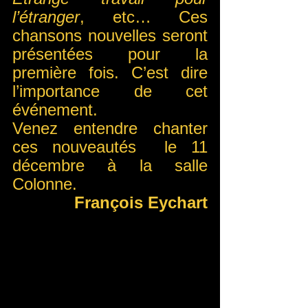
l’étranger
, etc… Ces 
chansons nouvelles seront 
présentées pour la 
première fois. C’est dire 
l’importance de cet 
événement. 
Venez entendre chanter 
ces nouveautés  le 11 
décembre à la salle 
Colonne. 
François Eychart