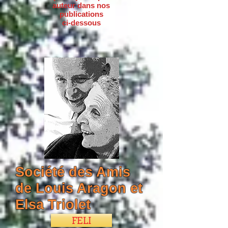
auteur dans nos
publications
ci-dessous
Société des Amis
de Louis Aragon et
Elsa Triolet
FELI