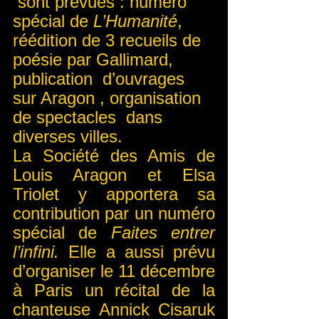
 sont prévues : numéro 
spécial de 
L’Humanité
, 
réédition de 3 recueils de 
poésie par Gallimard, 
publication  d’ouvrages 
sur Aragon , organisation 
de spectacles  dans 
diverses villes. 
La Société des Amis de 
Louis Aragon et Elsa 
Triolet y apportera sa 
contribution par un numéro 
spécial de 
Faites entrer 
l’infini.
 Elle a aussi prévu 
d’organiser le 11 décembre 
à Paris un récital de la 
chanteuse Annick Cisaruk 