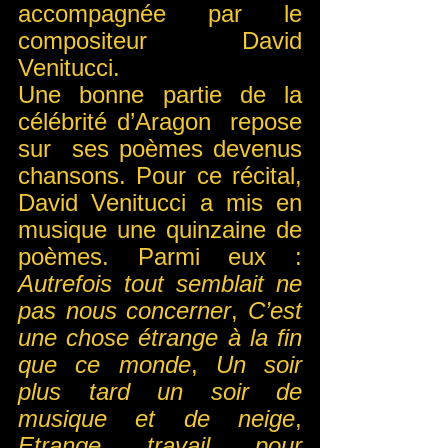
accompagnée par le 
compositeur David 
Venitucci.
Une bonne partie de la 
célébrité d’Aragon  repose 
sur  ses poèmes devenus 
chansons. Pour ce récital, 
David Venitucci a mis en 
musique une quinzaine de 
poèmes. Parmi eux : 
Autrefois tout semblait ne 
pas nous concerner
, 
C’est 
une chose étrange à la fin 
que ce monde
, 
Un soir 
plus tard un soir de 
musique et de neige
, 
Etrange travail pour 