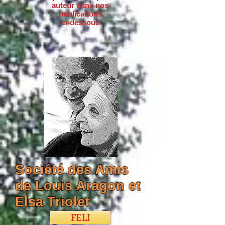
auteur dans nos
publications
ci-dessous
Société des Amis
de Louis Aragon et
Elsa Triolet
FELI