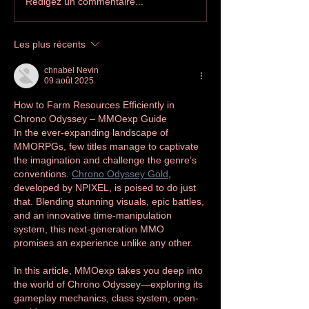
Printemps des poètes à
Salon internati
Rédigez un commentaire...
Villeurbanne
l'édition indép
Les plus récents
chnabel Nevin
09 août 2025
How to Farm Resources Efficiently in 
Chrono Odyssey – MMOexp Guide
In the ever-expanding landscape of 
MMORPGs, few titles manage to captivate 
the imagination and challenge the genre’s 
conventions. 
Chrono Odyssey Gold
, 
developed by NPIXEL, is poised to do just 
that. Blending stunning visuals, epic battles, 
and an innovative time-manipulation 
system, this next-generation MMO 
promises an experience unlike any other.
In this article, MMOexp takes you deep into 
the world of Chrono Odyssey—exploring its 
gameplay mechanics, class system, open-