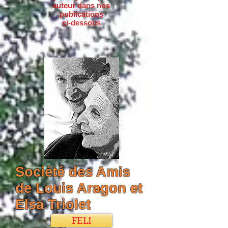
auteur dans nos
publications
ci-dessous
Société des Amis
de Louis Aragon et
Elsa Triolet
FELI