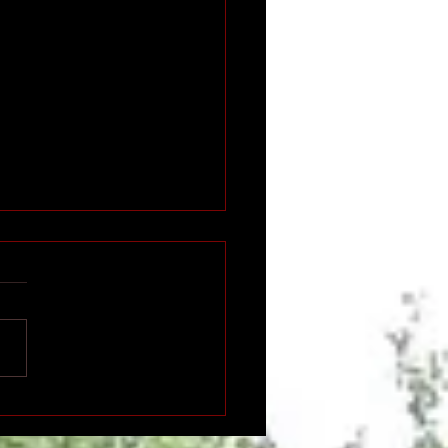
n international de
ition indépendante