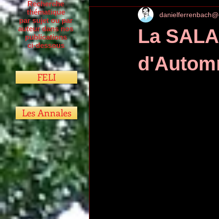
Recherche
thématique
danielferrenbach@
par sujet ou par
auteur dans nos
La SALA
publications
ci-dessous
d'Automn
FELI
Les Annales