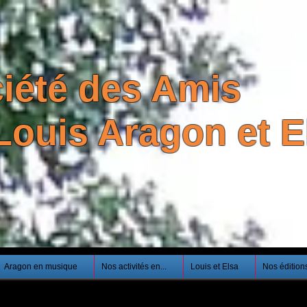
iété des Amis
Louis Aragon et El
Aragon en musique
Nos activités en...
Louis et Elsa
Nos édition