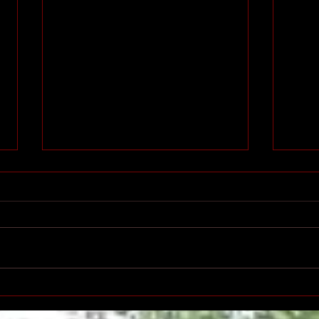
Printemps des poètes à
Salo
Villeurbanne
l'éd