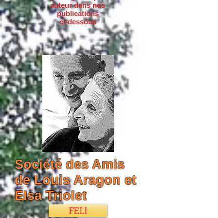
auteur dans nos
publications
ci-dessous
Société des Amis
de Louis Aragon et
Elsa Triolet
FELI