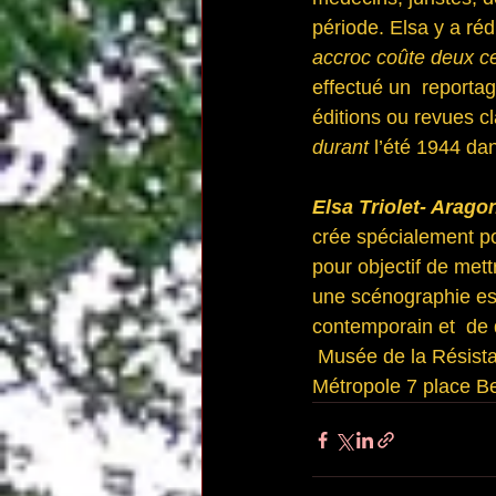
période. Elsa y a réd
accroc coûte deux ce
effectué un  reportag
éditions ou revues cl
durant 
l’été 1944 da
Elsa Triolet- Arago
crée spécialement po
pour objectif de mett
une scénographie est
contemporain et  de
Musée de la Résista
Métropole 7 place B