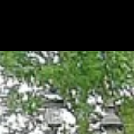
Printemps des poètes à
Salo
Villeurbanne
l'éd