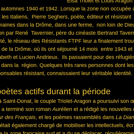
Elsa Triolet et Louis Aragon
  automnes 1940 et 1942. Lorsque la zone non occupée 
les Italiens,  Pierre Seghers, poète, éditeur et résistant  
ines dans la Drôme, dans une ferme,  non loin de Dieul
yon par René  Tavernier, père du cinéaste Bertrand Taverni
ité, le réseau des Résistants FTPF leur a finalement trou
 de la Drôme, où ils ont séjourné 14 mois  entre 1943 et
eth et Lucien Andrieux.  Ils passaient pour des réfugi
dans la  région. Quelques très rares personnes dont les
nsables résistant, connaissaient leur véritable identité.
poètes actifs durant la période
à Saint-Donat, le couple Triolet-Aragon a poursuivi son 
y a terminé son roman 
Aurélien
 et a rédigé les nouvelles 
ur des Français
, et les poèmes rassemblés dans 
La Dian
Il était également chargé de mobiliser les intellectuels, écr
e la zone française sud et a du se déplacer  régulièremen