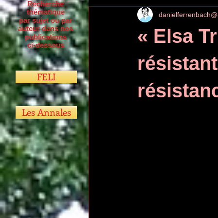
Recherche
thématique
danielferrenbach@
par sujet ou par
auteur dans nos
« Elsa T
publications
ci-dessous
résistan
FELI
résistan
Les Annales