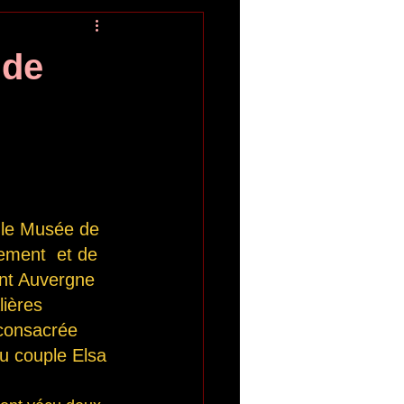
 de
, le Musée de 
nement  et de 
nt Auvergne 
ières  
consacrée 
u couple Elsa 