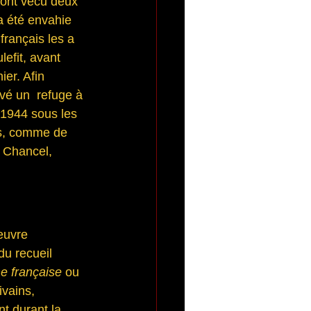
 ont vécu deux 
a été envahie 
français les a 
efit, avant 
er. Afin 
vé un  refuge à 
 1944 sous les 
és, comme de 
 Chancel, 
œuvre 
du recueil 
e française
 ou
ivains,  
t durant la 