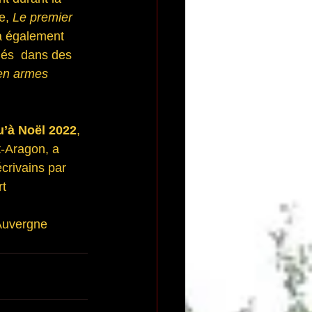
e, 
Le premier 
 a également 
iés  dans des 
en armes 
u’à Noël 2022
,  
t-Aragon, a 
crivains par 
t 
Auvergne 