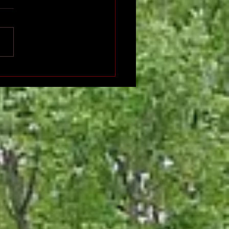
n international de
ition indépendante