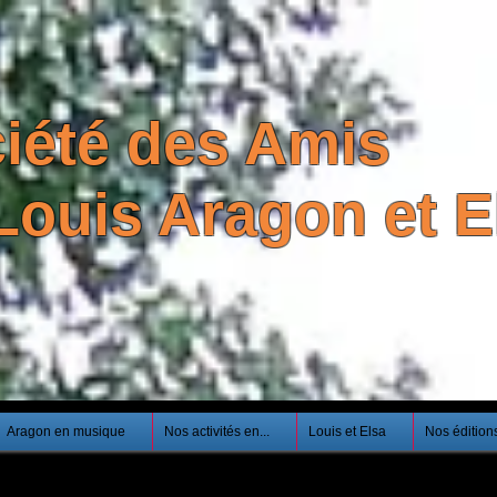
iété des Amis
Louis Aragon et El
Aragon en musique
Nos activités en...
Louis et Elsa
Nos édition