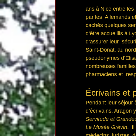
ans à Nice entre les
par les  Allemands et 
cachés quelques sema
d’être accueillis à L
d’assurer leur  sécur
Saint-Donat, au nord
pseudonymes d’Elisab
nombreuses familles 
pharmaciens et  respo
Écrivains et 
Pendant leur séjour 
d’écrivains. Aragon 
Servitude et Grande
Le Musée Grévin
.  
médecins, juristes, d