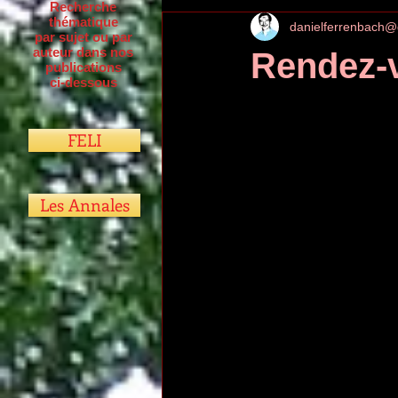
Recherche
thématique
danielferrenbach@
par sujet ou par
auteur dans nos
Rendez-v
publications
ci-dessous
FELI
Les Annales