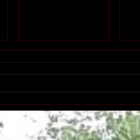
Printemps des poètes à
Salo
Villeurbanne
l'éd