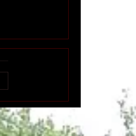
n international de
ition indépendante