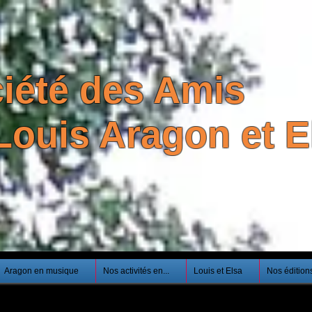
iété des Amis
Louis Aragon et El
Aragon en musique
Nos activités en...
Louis et Elsa
Nos édition