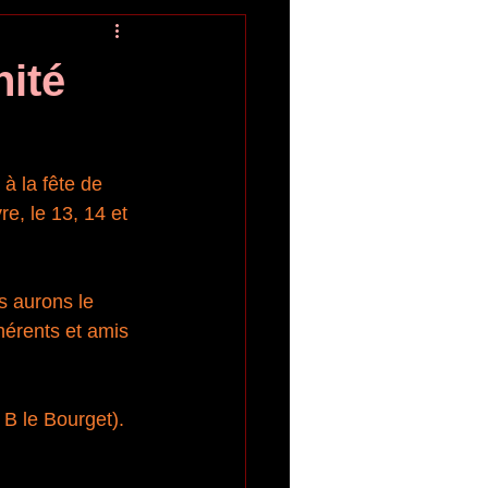
nité
re, le 13, 14 et 
 aurons le 
dhérents et amis 
B le Bourget).