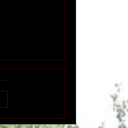
n international de
ition indépendante