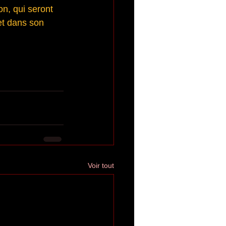
n, qui seront 
et dans son 
Voir tout