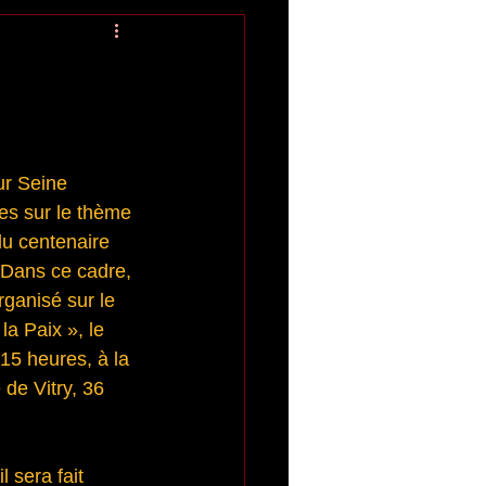
ur Seine 
ves sur le thème 
du centenaire 
. Dans ce cadre, 
rganisé sur le 
 Paix », le 
15 heures, à la 
 de Vitry, 36 
 sera fait 