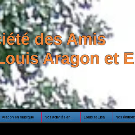
iété des Amis
Louis Aragon et El
Aragon en musique
Nos activités en...
Louis et Elsa
Nos édition