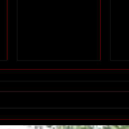
Printemps des poètes à
Salo
Villeurbanne
l'éd