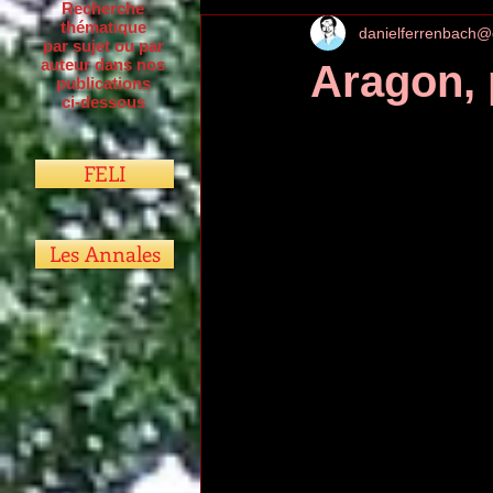
Recherche
thématique
danielferrenbach@
par sujet ou par
auteur dans nos
Aragon, 
publications
ci-dessous
FELI
Les Annales