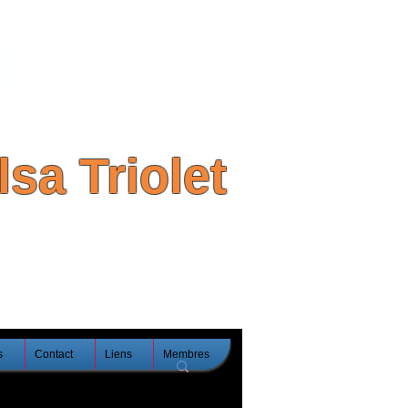
sa Triolet
s
Contact
Liens
Membres