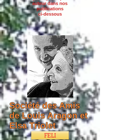
auteur dans nos
publications
ci-dessous
Société des Amis
de Louis Aragon et
Elsa Triolet
FELI