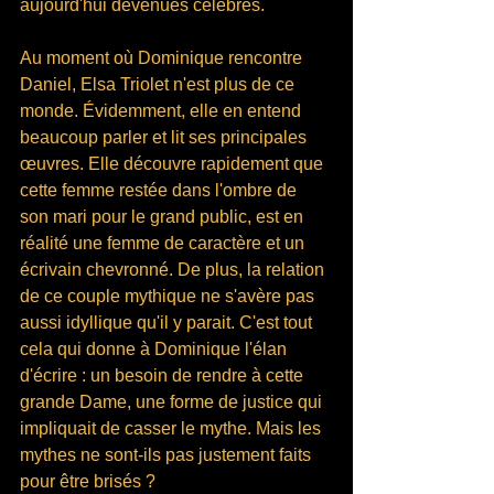
aujourd'hui devenues célèbres.
Au moment où Dominique rencontre 
Daniel, Elsa Triolet n'est plus de ce 
monde. Évidemment, elle en entend 
beaucoup parler et lit ses principales 
œuvres. Elle découvre rapidement que 
cette femme restée dans l'ombre de 
son mari pour le grand public, est en 
réalité une femme de caractère et un 
écrivain chevronné. De plus, la relation 
de ce couple mythique ne s'avère pas 
aussi idyllique qu'il y parait. C'est tout 
cela qui donne à Dominique l'élan 
d'écrire : un besoin de rendre à cette 
grande Dame, une forme de justice qui 
impliquait de casser le mythe. Mais les 
mythes ne sont-ils pas justement faits 
pour être brisés ?