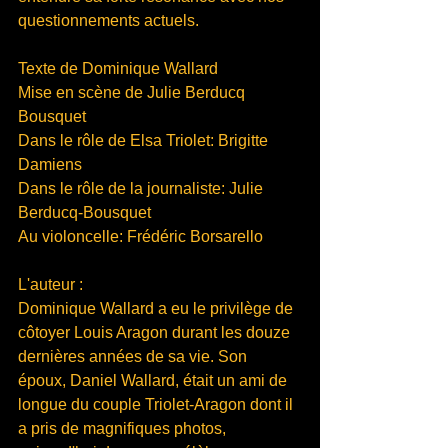
questionnements actuels.
Texte de Dominique Wallard
Mise en scène de Julie Berducq 
Bousquet
Dans le rôle de Elsa Triolet: Brigitte 
Damiens
Dans le rôle de la journaliste: Julie 
Berducq-Bousquet
Au violoncelle: Frédéric Borsarello
L'auteur :
Dominique Wallard a eu le privilège de 
côtoyer Louis Aragon durant les douze 
dernières années de sa vie. Son 
époux, Daniel Wallard, était un ami de 
longue du couple Triolet-Aragon dont il 
a pris de magnifiques photos, 