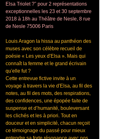
Elsa Triolet ?" pour 2 représentations 
exceptionnelles les 23 et 30 septembre 
2018 à 18h au Théâtre de Nesle, 8 rue 
de Nesle 75006 Paris
Louis Aragon la hissa au panthéon des 
muses avec son célèbre recueil de 
poésie « Les yeux d'Elsa ». Mais qui 
connaît la femme et le grand écrivain 
qu'elle fut ?
Cette entrevue fictive invite à un 
voyage à travers la vie d'Elsa, au fil des 
notes, au fil des mots, des respirations, 
des confidences, une épopée faite de 
suspense et d’humanité, bouleversant 
les clichés et les à priori. Tout en 
douceur et en simplicité, chacun reçoit 
ce témoignage du passé pour mieux 
entendre sa forte résonance avec nos 