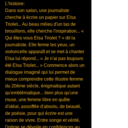
L'histoire:
Dans son salon, une journaliste 
cherche à écrire un papier sur Elsa 
Triolet... Au beau milieu d'un tas de 
brouillons, elle cherche l'inspiration... « 
Qui êtes vous Elsa Triolet ? » dit la 
journaliste. Elle ferme les yeux, un 
violoncelle apparaît et se met à chanter
Elsa lui répond... « Je n'ai pas toujours 
été Elsa Triolet... » Commence alors un 
dialogue imaginé qui lui permet de 
mieux comprendre cette illustre femme 
du 20ème siècle, énigmatique autant 
qu'emblématique... bien plus qu'une 
muse, une femme libre en quête 
d'idéal, assoiffée d'absolu, de beauté, 
de poésie, pour qui écrire est une 
raison de vivre. Entre songe et vérité, 
l'intime se dévoile en confidences au 