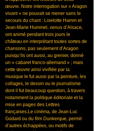
œuvre. Notre interrogation sur « Aragon 
vivant » ne pouvait se mener sans le 
secours du chant : Liselotte Hamm et 
Jean-Marie Hummel, venus d’Alsace, 
ont animé pendant trois jours le 
château en interprétant toutes sortes de 
chansons, pas seulement d’Aragon 
puisqu’ils ont aussi, au grenier, donné 
un « cabaret franco-allemand » ; mais 
cette œuvre ainsi vivifiée par la 
musique le fut aussi par la peinture, les 
collages, le dessin ou le journalisme 
dont il fut beaucoup question, à travers 
notamment la politique éditoriale et la 
mise en pages des Lettres 
françaises.Le cinéma, de Jean-Luc 
Godard ou du film Dunkerque, permit 
d’autres échappées, ou motifs de 