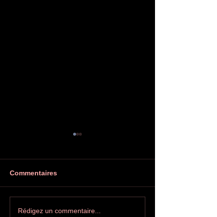
Commentaires
Printemps des poètes à
Salon internati
Rédigez un commentaire...