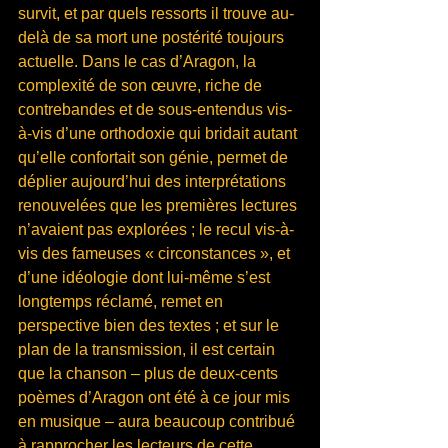
survit, et par quels ressorts il trouve au-
delà de sa mort une postérité toujours 
actuelle. Dans le cas d’Aragon, la 
complexité de son œuvre, riche de 
contrebandes et de sous-entendus vis-
à-vis d’une orthodoxie qui bridait autant 
qu’elle confortait son génie, permet de 
déplier aujourd’hui des interprétations 
renouvelées que les premières lectures 
n’avaient pas explorées ; le recul vis-à-
vis des fameuses « circonstances », et 
d’une idéologie dont lui-même s’est 
longtemps réclamé, remet en 
perspective bien des textes ; et sur le 
plan de la transmission, il est certain 
que la chanson – plus de deux-cents 
poèmes d’Aragon ont été à ce jour mis 
en musique – aura beaucoup contribué 
à rapprocher les lecteurs de cette 