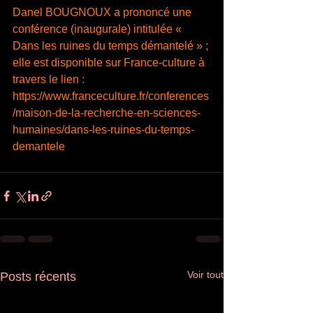
Danel BOUGNOUX a prononcé une 
conférence (inaugurale) intitulée « 
Dans les ruines du temps démantelé » ; 
elle est disponible sur France-culture à 
travers le lien :
https://www.franceculture.fr/conferences
/maison-de-la-recherche-en-sciences-
humaines/dans-les-ruines-du-temps-
demantele
Voir tout
Posts récents