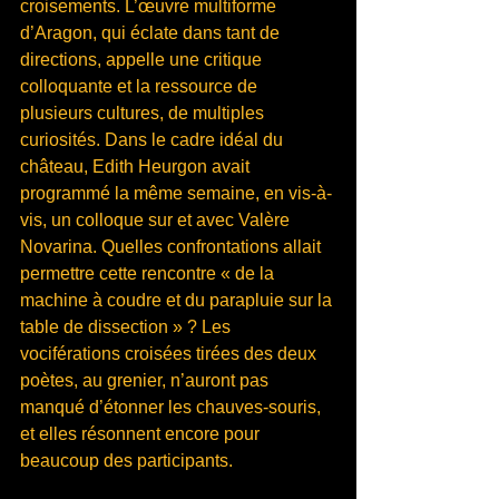
croisements. L’œuvre multiforme 
d’Aragon, qui éclate dans tant de 
directions, appelle une critique 
colloquante et la ressource de 
plusieurs cultures, de multiples 
curiosités. Dans le cadre idéal du 
château, Edith Heurgon avait 
programmé la même semaine, en vis-à-
vis, un colloque sur et avec Valère 
Novarina. Quelles confrontations allait 
permettre cette rencontre « de la 
machine à coudre et du parapluie sur la 
table de dissection » ? Les 
vociférations croisées tirées des deux 
poètes, au grenier, n’auront pas 
manqué d’étonner les chauves-souris, 
et elles résonnent encore pour 
beaucoup des participants.