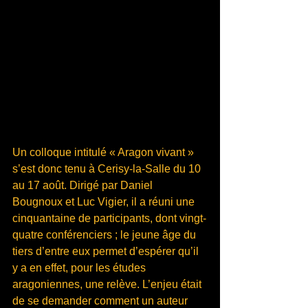
Un colloque intitulé « Aragon vivant » 
s’est donc tenu à Cerisy-la-Salle du 10 
au 17 août. Dirigé par Daniel 
Bougnoux et Luc Vigier, il a réuni une 
cinquantaine de participants, dont vingt-
quatre conférenciers ; le jeune âge du 
tiers d’entre eux permet d’espérer qu’il 
y a en effet, pour les études 
aragoniennes, une relève. L’enjeu était 
de se demander comment un auteur 