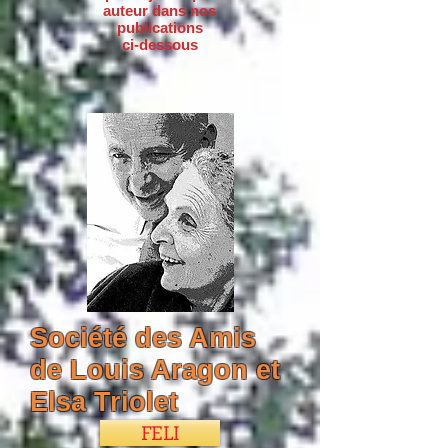
auteur dans nos
publications
ci-dessous
Société des Amis
de Louis Aragon et
Elsa Triolet
FELI