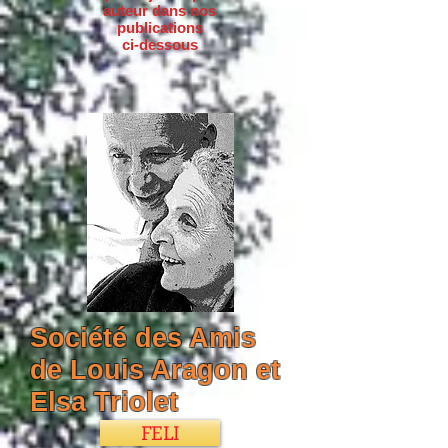
auteur dans nos
publications
ci-dessous
Société des Amis
de Louis Aragon et
Elsa Triolet
FELI