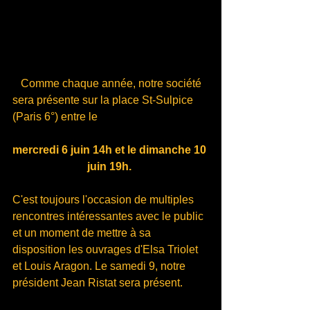
  Comme chaque année, notre société 
sera présente sur la place St-Sulpice 
(Paris 6°) entre le 
mercredi 6 juin 14h et le dimanche 10 
juin 19h. 
C'est toujours l'occasion de multiples 
rencontres intéressantes avec le public 
et un moment de mettre à sa 
disposition les ouvrages d'Elsa Triolet 
et Louis Aragon. Le samedi 9, notre 
président Jean Ristat sera présent.