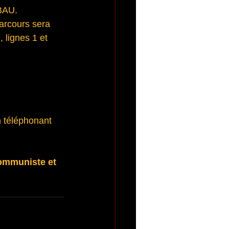
BAU. 
arcours sera 
e, lignes 1 et 
téléphonant 
ommuniste et 