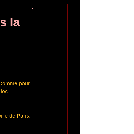
s la
. Comme pour 
 les 
ille de Paris, 