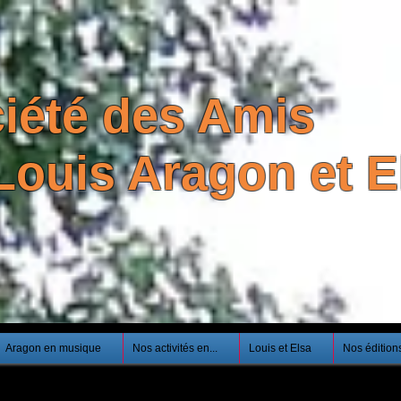
iété des Amis
Louis Aragon et El
Aragon en musique
Nos activités en...
Louis et Elsa
Nos édition