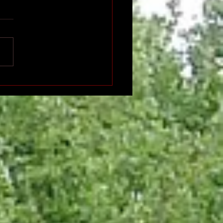
n international de
ition indépendante