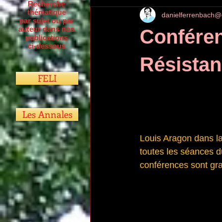
Recherche
thématique
danielferrenbach@
par sujet ou par
auteur dans nos
Conféren
publications
ci-dessous
Résista
FELI
Les Annales
Louis Aragon dans l
toutes les séances du
conférences sont grat