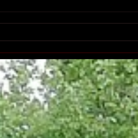
Printemps des poètes à
Salo
Villeurbanne
l'éd