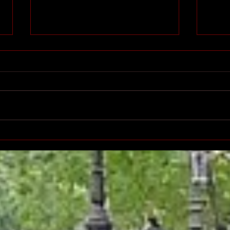
Printemps des poètes à
Salo
Villeurbanne
l'éd