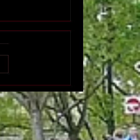
n international de
ition indépendante