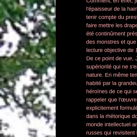
Comment, en effet, j
l'épaisseur de la ha
tenir compte du prest
faire mettre les dra
été continûment pré
des monstres et que l
lecture objective de 
De ce point de vue, J
supériorilé qui ne s
nature. En même temps
habité par la grande
héroïnes de ce qui se
rappeler que l'œuvre
explicitement formul
dans la rhétorique do
monde intellectuel a
russes qui revisitent