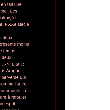
en fait une 
nnel. Les 
akov, le 
t le XXe siècle 
s deux 
t présenté moins 
de temps 
, deux 
J.-N. Liaut : 
pris Aragon, 
 perverse qui 
 comme l'autre 
 événements. Le 
dre à refouler 
n esprit. 