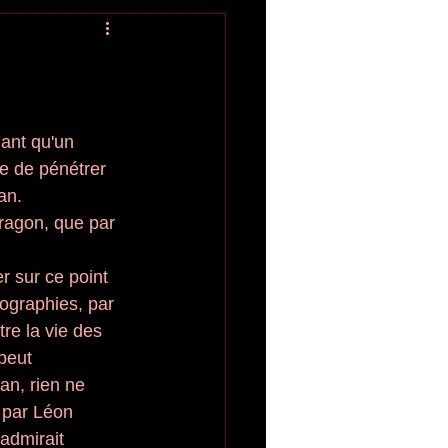
le de pénétrer 
an. 
ragon, que par 
r sur ce point 
iographies, par 
re la vie des 
peut 
an, rien ne 
 par Léon 
admirait 