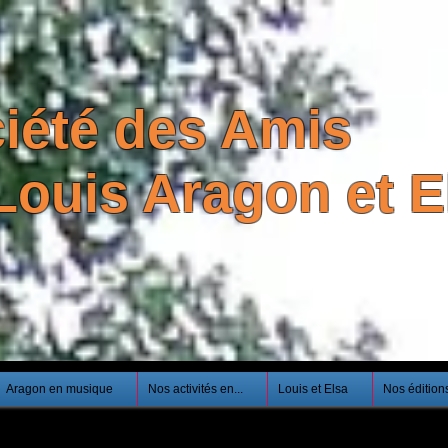
iété des Amis
Louis Aragon et El
Aragon en musique
Nos activités en...
Louis et Elsa
Nos édition