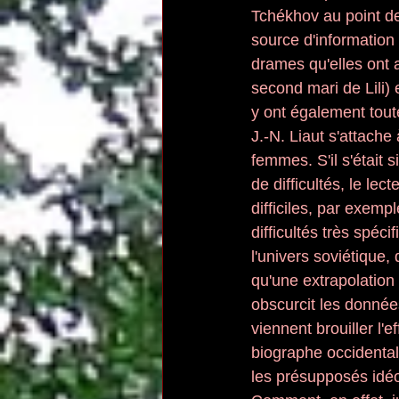
Tchékhov au point de 
source d'information
drames qu'elles ont a
second mari de Lili)
y ont également toute
J.-N. Liaut s'attach
femmes. S'il s'était s
de difficultés, le le
difficiles, par exempl
difficultés très spéci
l'univers soviétique,
qu'une extrapolation
obscurcit les donnée
viennent brouiller l'
biographe occidental 
les présupposés idéo