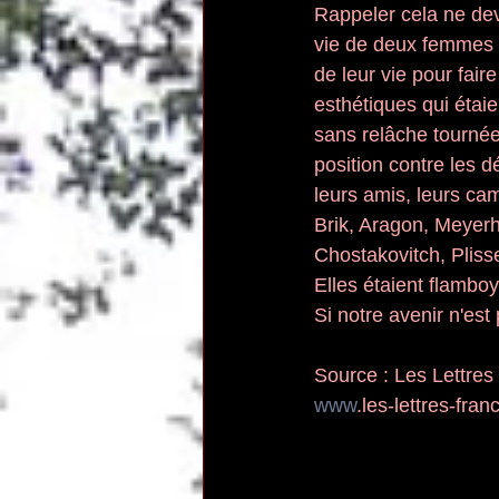
Rappeler cela ne devr
vie de deux femmes es
de leur vie pour fair
esthétiques qui étaie
sans relâche tournées
position contre les 
leurs amis, leurs c
Brik, Aragon, Meyerh
Chostakovitch, Plisse
Elles étaient flamboy
Si notre avenir n'est
Source : Les Lettres
www
.les-lettres-franc