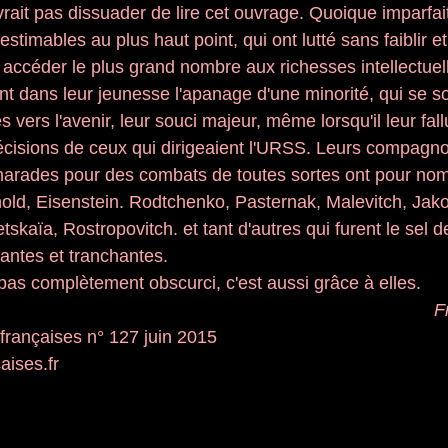
ait pas dissuader de lire cet ouvrage. Quoique imparfait,
timables au plus haut point, qui ont lutté sans faiblir et
e accéder le plus grand nombre aux richesses intellectuell
nt dans leur jeunesse l'apanage d'une minorité, qui se so
 vers l'avenir, leur souci majeur, même lorsqu'il leur fall
décisions de ceux qui diri­geaient l'URSS. Leurs compagno
amarades pour des combats de toutes sortes ont pour no
old, Eisenstein. Rodtchenko, Pasternak, Malevitch, Jak
tskaïa, Rostropovitch. et tant d'autres qui furent le sel d
antes et tranchantes. 
 pas complètement obscurci, c'est aussi grâce à elles. 
F
 françaises n° 127 juin 2015 
aises.fr   