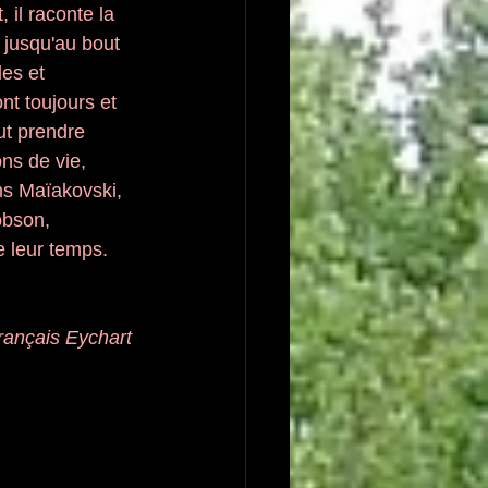
 il raconte la 
 jusqu'au bout 
es et 
nt toujours et 
ut prendre 
ns de vie, 
ms Maïakovski, 
obson, 
e leur temps. 
rançais Eychart