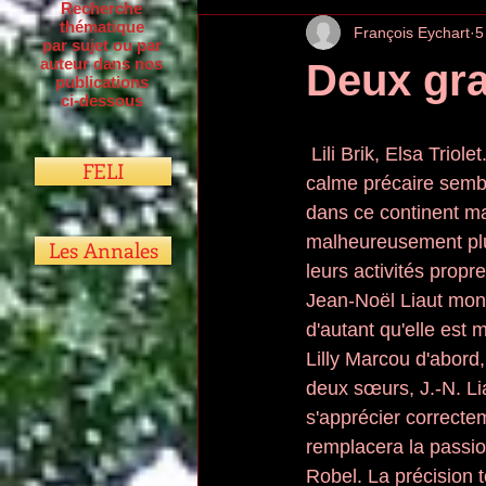
Recherche
thématique
François Eychart
5
par sujet ou par
auteur dans nos
Deux gr
publications
ci-dessous
 Lili Brik, Elsa Triolet. Deux grandes dames des arts, de la littérature. Maintenant qu'un 
FELI
calme précaire semble
dans ce continent ma
malheureusement plu
Les Annales
leurs activités propre
Jean-Noël Liaut montr
d'autant qu'elle est 
Lilly Marcou d'abord,
deux sœurs, J.-N. Lia
s'apprécier correctem
remplacera la passio
Robel. La précision t