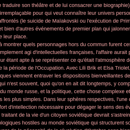
traduire son théâtre et de lui consacrer une biographie) 
 irremplaçable pour qui veut connaître leur univers perso
ffrontés (le suicide de Maïakovski ou l'exécution de Prim
 et bien d'autres événements de premier plan qui jalonnen
 leur place. 
e à montrer quels personnages hors du commun furent ce
implement agi d'intellectuelles françaises, l'affaire aurai
cteur étant apte à se représenter ce qu'était l'atmosphère 
e la période de l'Occupation. Avec Lili Brik et Elsa Triolet
fiques viennent entraver les dispositions bienveillantes de 
 qui n'est souvent, quoi qu'on en ait dit longtemps, y com
 du monde russe, et la politique, cette chose complexe et
s les plus simples. Dans leur sphères respectives, l'une
effort d'intellection nécessaire pour dégager le sens des
traitant de la vie d'un citoyen soviétique devrait s'astrein
logiques hostiles au monde soviétique qui structurent so