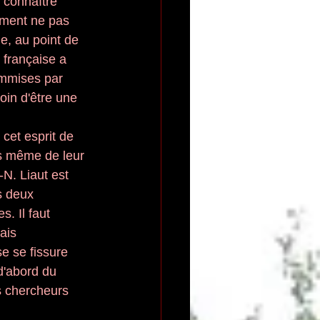
 connaître 
mment ne pas 
e, au point de 
 française a 
mmises par 
oin d'être une 
 cet esprit de 
is même de leur 
-N. Liaut est 
s deux 
. Il faut 
ais 
e se fissure 
d'abord du 
s chercheurs 