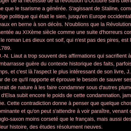
uger de la nécessité de la révolution d'Octobre sans bien
ine que le tsarisme a générée. S'agissant de Staline, co
ige politique qui était le sien, jusqu'en Europe occidental
peaux en berne à son décès. N'oublions que la Révolution
sentée au XIXème siècle comme une suite d'horreurs co
e roman Les dieux ont soif, qui n'est pas des pires, est l
1789. 
.-N. Liaut a trop souvent des affirmations qui sacrifient à
'embarrasse guère du contexte historique des faits, parfo
, et c'est là l'aspect le plus intéressant de son livre, J.
ur de ce qu'il rapporte et éprouve le besoin de sauver se
rait de nature à les faire condamner sous d'autres plumes
 d'Elsa subit encore le poids de cette condamnation, jam
ée. Cette contradiction donne à penser que quelque chos
minante et qu'on peut s'attendre à voir paraître, venant 
nglo-saxon moins corseté que le français, mais aussi de
 leur histoire, des études résolument neuves. 