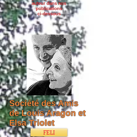
auteur dans nos
publications
ci-dessous
Société des Amis
de Louis Aragon et
Elsa Triolet
FELI