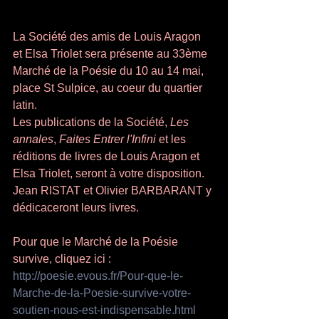
La Société des amis de Louis Aragon 
et Elsa Triolet sera présente au 33ème 
Marché de la Poésie du 10 au 14 mai, 
place St Sulpice, au coeur du quartier 
latin. 
Les publications de la Société, 
Les  
annales
, 
Faites Entrer l'Infini
 et les 
réditions de livres de Louis Aragon et 
Elsa Triolet, seront à votre disposition. 
Jean RISTAT et Olivier BARBARANT y 
dédicaceront leurs livres. 
Pour que le Marché de la Poésie 
survive, cliquez ici : 
http://poesie.evous.fr/Pour-que-le-
Marche-de-la-Poesie-survive-votre-
soutien-nous-est-indispensable.html 